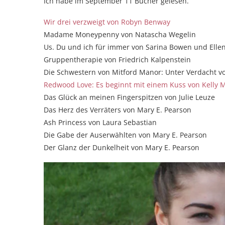
Ich habe im September 11 Bücher gelesen.
Wir drei verzweigt von Robyn Benway
Madame Moneypenny von Natascha Wegelin
Us. Du und ich für immer von Sarina Bowen und Ell
Gruppentherapie von Friedrich Kalpenstein
Die Schwestern von Mitford Manor: Unter Verdacht vo
Redwood Love: Es beginnt mit einem Kuss von Kelly 
Das Glück an meinen Fingerspitzen von Julie Leuze
Das Herz des Verräters von Mary E. Pearson
Ash Princess von Laura Sebastian
Die Gabe der Auserwählten von Mary E. Pearson
Der Glanz der Dunkelheit von Mary E. Pearson