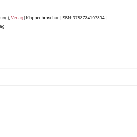
bung),
Verlag
| Klappenbroschur | ISBN: 9783734107894 |
lag