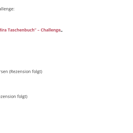
llenge:
Mira Taschenbuch“ – Challenge
„
sen (Rezension folgt)
ension folgt)