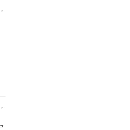
ORT
ORT
er