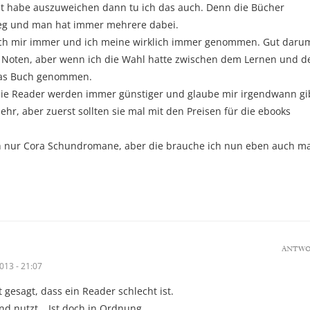
it habe auszuweichen dann tu ich das auch. Denn die Bücher
eg und man hat immer mehrere dabei.
 ich mir immer und ich meine wirklich immer genommen. Gut daru
en Noten, aber wenn ich die Wahl hatte zwischen dem Lernen und 
das Buch genommen.
die Reader werden immer günstiger und glaube mir irgendwann gi
ehr, aber zuerst sollten sie mal mit den Preisen für die ebooks
h nur Cora Schundromane, aber die brauche ich nun eben auch ma
ANTW
013 - 21:07
t gesagt, dass ein Reader schlecht ist.
d nutzt… Ist doch in Ordnung.