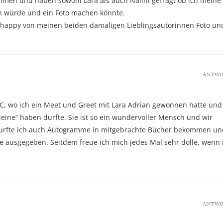
en und haben sowohl Lara als auch Nalini gefragt ob ich meine
 würde und ein Foto machen könnte.
r happy von meinen beiden damaligen Lieblingsautorinnen Foto un
ANTW
LC, wo ich ein Meet und Greet mit Lara Adrian gewonnen hatte und
lleine“ haben durfte. Sie ist so ein wundervoller Mensch und wir
 durfte ich auch Autogramme in mitgebrachte Bücher bekommen un
ee ausgegeben. Seitdem freue ich mich jedes Mal sehr dolle, wenn 
ANTW