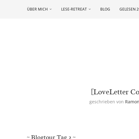
ÜBER MICH
LESE-RETREAT
BLOG
GELESEN 2
[LoveLetter Co
geschrieben von
Ramo
~ Blogtour Tag 2 ~