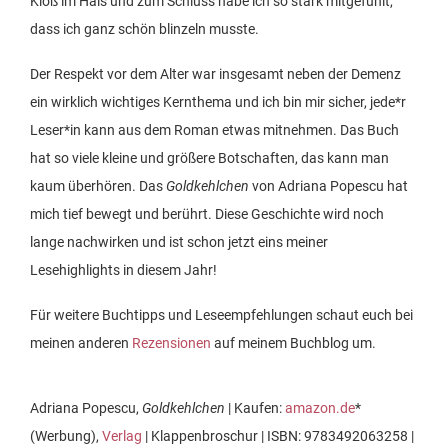
Kloß im Hals und zum Schluss habe ich so stark mitgefühlt,
dass ich ganz schön blinzeln musste.
Der Respekt vor dem Alter war insgesamt neben der Demenz
ein wirklich wichtiges Kernthema und ich bin mir sicher, jede*r
Leser*in kann aus dem Roman etwas mitnehmen. Das Buch
hat so viele kleine und größere Botschaften, das kann man
kaum überhören. Das
Goldkehlchen
von Adriana Popescu hat
mich tief bewegt und berührt. Diese Geschichte wird noch
lange nachwirken und ist schon jetzt eins meiner
Lesehighlights in diesem Jahr!
Für weitere Buchtipps und Leseempfehlungen schaut euch bei
meinen anderen
Rezensionen
auf meinem Buchblog um.
Adriana Popescu,
Goldkehlchen
| Kaufen:
amazon.de
*
(Werbung),
Verlag
| Klappenbroschur | ISBN: 9783492063258 |