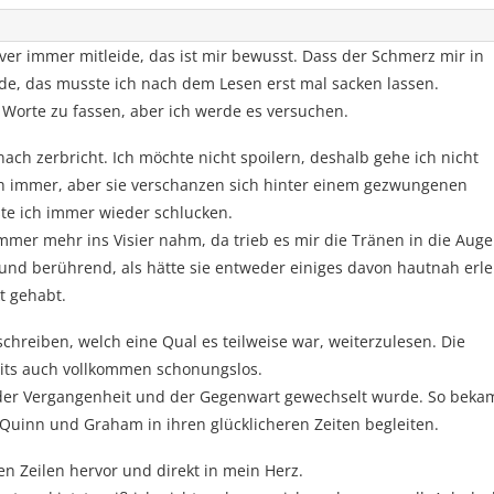
ver immer mitleide, das ist mir bewusst. Dass der Schmerz mir in
de, das musste ich nach dem Lesen erst mal sacken lassen.
in Worte zu fassen, aber ich werde es versuchen.
ach zerbricht. Ich möchte nicht spoilern, deshalb gehe ich nicht
ch immer, aber sie verschanzen sich hinter einem gezwungenen
ste ich immer wieder schlucken.
mer mehr ins Visier nahm, da trieb es mir die Tränen in die Auge
und berührend, als hätte sie entweder einiges davon hautnah erle
t gehabt.
hreiben, welch eine Qual es teilweise war, weiterzulesen. Die
seits auch vollkommen schonungslos.
der Vergangenheit und der Gegenwart gewechselt wurde. So beka
uinn und Graham in ihren glücklicheren Zeiten begleiten.
n Zeilen hervor und direkt in mein Herz.