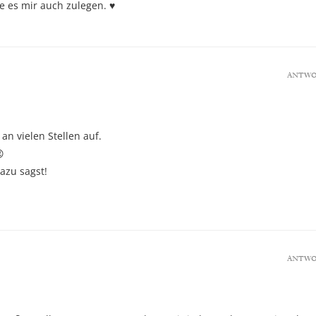
de es mir auch zulegen. ♥
ANTW
an vielen Stellen auf.

azu sagst!
ANTW