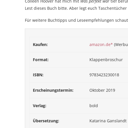
Colleen Hoover hat mich mit
Was perfekt war
tief berü
Lest dieses Buch bitte. Aber legt euch Taschentücher 
Für weitere Buchtipps und Leseempfehlungen schau
Kaufen:
amazon.de*
(Werbu
Format:
Klappenbroschur
ISBN:
9783423230018
Erscheinungstermin:
Oktober 2019
Verlag:
bold
Übersetzung:
Katarina Ganslandt