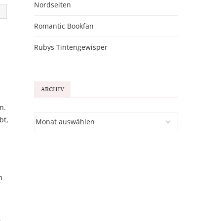
Nordseiten
Romantic Bookfan
Rubys Tintengewisper
ARCHIV
n.
bt,
m