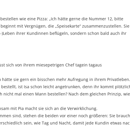
estellen wie eine Pizza: „Ich hätte gerne die Nummer 12, bitte
nd beginnt mit Vergnügen, die „Speisekarte“ zusammenzustellen. Sie
s-)Leben ihrer Kundinnen beflügeln, sondern schon bald auch ihr
sst sich von ihrem miesepetrigen Chef tagein tagaus
m hätte sie gern ein bisschen mehr Aufregung in ihrem Privatleben
 bestellt, ist Isa schon leicht angetrunken, denn ihr kommt plötzlic
h nicht mal einen Mann bestellen? Nach dem gleichen Prinzip, wie
nsam mit Pia macht sie sich an die Verwirklichung.
men sind, stehen die beiden vor einer noch größeren: Sie brauc
schiedlich sein, wie Tag und Nacht, damit jede Kundin etwas na