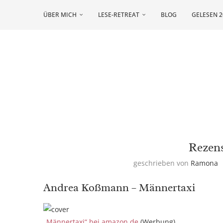
ÜBER MICH
LESE-RETREAT
BLOG
GELESEN 2
Rezen
geschrieben von
Ramona
Andrea Koßmann – Männertaxi
„Männertaxi“ bei amazon.de
(Werbung)