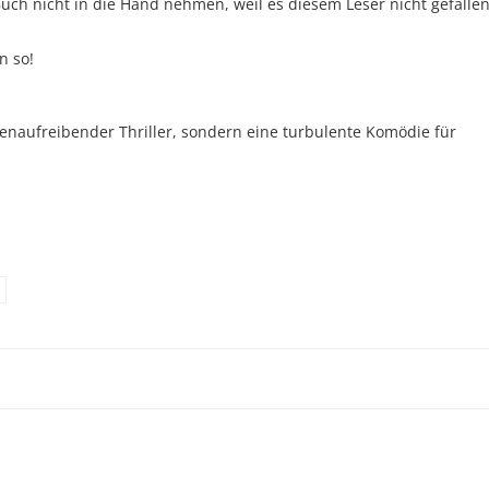
 Buch nicht in die Hand nehmen, weil es diesem Leser nicht gefalle
n so!
rvenaufreibender Thriller, sondern eine turbulente Komödie für