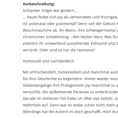
Kurbeschreibung:
Schlanker Single war gestern…
… heute findet sich Joy als verheiratete und frisch
ist: postnatal oder postmortal? Denn seit der Geburt 
Waschmaschine ab. Ihr Mann, ihre Schwiegermama un
chronischen Schlafentzug – den letzten Nerv. Was für
plötzlich ihr umwerfend aussehender Exfreund und d
verrückt. Oder sind es nur die Hormone?
Humorvoll und nachdenklich
Mit erfrischendem, humorvollem und manchmal auch s
für ihre Geschichte zu begeistern. Immer wieder muss
Gedankengänge ihre Protagonistin Joy manchmal so a
versuchte, die aufkeimende Paranoia zu unterdrücke
Gerade im mittleren Teil hatte ich öfter das Gefühl,
mehrmals auf. Dann war es leider schon nicht mehr g
Allerdings hat die Autorin es doch geschafft, mich d