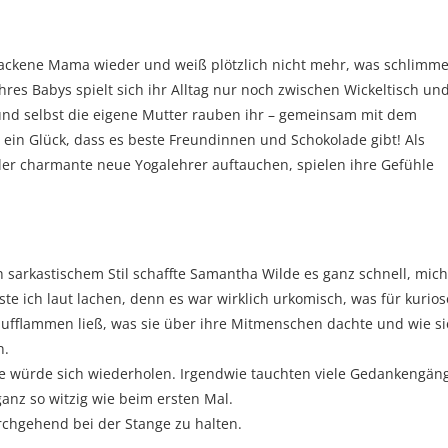
gebackene Mama wieder und weiß plötzlich nicht mehr, was schlimm
ihres Babys spielt sich ihr Alltag nur noch zwischen Wickeltisch un
d selbst die eigene Mutter rauben ihr – gemeinsam mit dem
 ein Glück, dass es beste Freundinnen und Schokolade gibt! Als
er charmante neue Yogalehrer auftauchen, spielen ihre Gefühle
arkastischem Stil schaffte Samantha Wilde es ganz schnell, mich
te ich laut lachen, denn es war wirklich urkomisch, was für kurios
ufflammen ließ, was sie über ihre Mitmenschen dachte und wie si
n.
 sie würde sich wiederholen. Irgendwie tauchten viele Gedankengän
anz so witzig wie beim ersten Mal.
urchgehend bei der Stange zu halten.