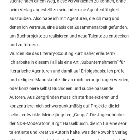
suchte nach einem Weg, diese verwirklichen zu können, ohne
beim Verlag angestellt zu sein, oder eine Agententätigkeit
auszuüben. Also habe ich mit Agenturen, die ich mag und
denen ich vertraue, eine Basis der Zusammenarbeit gefunden,
um Buchprojekte zu realisieren und neue Talente zu entdecken
und zu fördern.
Würden Sie das Literary-Scouting kurz näher erläutern?
Ich arbeite in diesem Fall als eine Art „Subunternehmerin“ für
literarische Agenturen und damit auf Erfolgsbasis. Ich prüfe
und redigiere Manuskripte, die an mich herangetragen werden,
oder konzipiere selbst Buchideen und suche passende
Autoren. Aus Zeitgründen muss ich stark selektieren und
konzentriere mich schwerpunktmäßig auf Projekte, die ich
selbst entwickle. Meine jüngsten „Coups“: Die Jugendbücher
der NDR-Moderatorin Birgit Hasselbusch, die ich für eine sehr
talentierte und kreative Autorin halte, was der Rowohlt Verlag