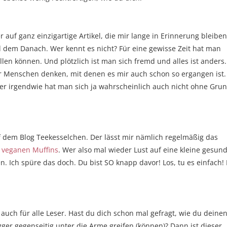
auf ganz einzigartige Artikel, die mir lange in Erinnerung bleiben
 dem Danach. Wer kennt es nicht? Für eine gewisse Zeit hat man
len können. Und plötzlich ist man sich fremd und alles ist anders.
r Menschen denken, mit denen es mir auch schon so ergangen ist.
er irgendwie hat man sich ja wahrscheinlich auch nicht ohne Gru
f dem Blog Teekesselchen. Der lässt mir nämlich regelmäßig das
n
veganen Muffins
. Wer also mal wieder Lust auf eine kleine gesun
n. Ich spüre das doch. Du bist SO knapp davor! Los, tu es einfach!
er auch für alle Leser. Hast du dich schon mal gefragt, wie du deine
gger gegenseitig unter die Arme greifen (können)? Dann ist dieser