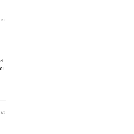
ORT
ef
m?
ORT