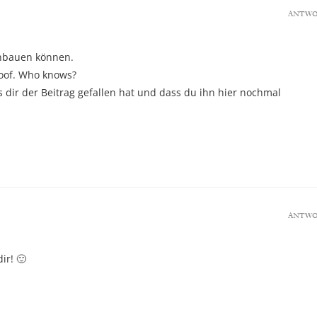
ANTW
inbauen können.
doof. Who knows?
ss dir der Beitrag gefallen hat und dass du ihn hier nochmal
ANTW
ir! 🙂