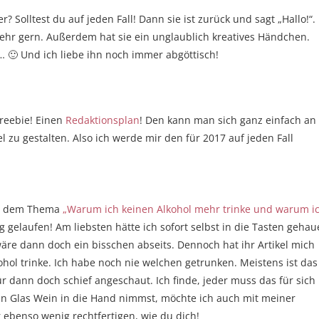
 Solltest du auf jeden Fall! Dann sie ist zurück und sagt „Hallo!“.
sehr gern. Außerdem hat sie ein unglaublich kreatives Händchen.
… 🙂 Und ich liebe ihn noch immer abgöttisch!
 Freebie! Einen
Redaktionsplan
! Den kann man sich ganz einfach an
 zu gestalten. Also ich werde mir den für 2017 auf jeden Fall
mit dem Thema
„Warum ich keinen Alkohol mehr trinke und warum i
gelaufen! Am liebsten hätte ich sofort selbst in die Tasten gehau
wäre dann doch ein bisschen abseits. Dennoch hat ihr Artikel mich
ohol trinke. Ich habe noch nie welchen getrunken. Meistens ist das
 dann doch schief angeschaut. Ich finde, jeder muss das für sich
ein Glas Wein in die Hand nimmst, möchte ich auch mit meiner
 ebenso wenig rechtfertigen, wie du dich!