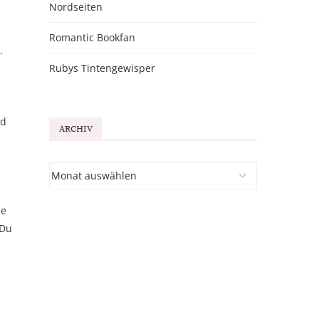
Nordseiten
Romantic Bookfan
.
Rubys Tintengewisper
nd
ARCHIV
de
 Du
n