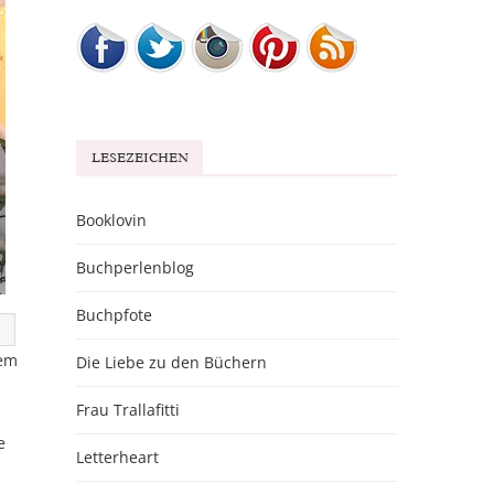
LESEZEICHEN
Booklovin
Buchperlenblog
Buchpfote
rem
Die Liebe zu den Büchern
b
Frau Trallafitti
e
Letterheart