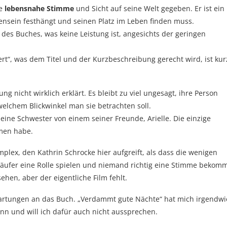
ne
lebensnahe Stimme
und Sicht auf seine Welt gegeben. Er ist ein
ensein festhängt und seinen Platz im Leben finden muss.
 des Buches, was keine Leistung ist, angesichts der geringen
rt“, was dem Titel und der Kurzbeschreibung gerecht wird, ist kur
ng nicht wirklich erklärt. Es bleibt zu viel ungesagt, ihre Person
welchem Blickwinkel man sie betrachten soll.
kleine Schwester von einem seiner Freunde, Arielle. Die einzige
mmen habe.
lex, den Kathrin Schrocke hier aufgreift, als dass die wenigen
tläufer eine Rolle spielen und niemand richtig eine Stimme bekomm
hen, aber der eigentliche Film fehlt.
rwartungen an das Buch. „Verdammt gute Nächte“ hat mich irgendwi
n und will ich dafür auch nicht aussprechen.