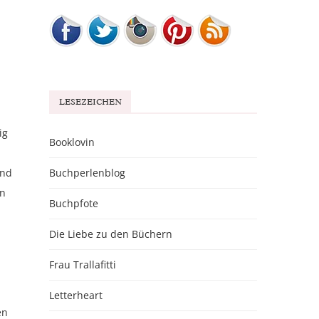
LESEZEICHEN
ig
Booklovin
und
Buchperlenblog
an
Buchpfote
Die Liebe zu den Büchern
Frau Trallafitti
Letterheart
en